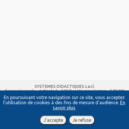
SYSTEMES DIDACTIQUES s.a.r.l.
Savoie Hexapole - Actipole 3 - 242 Rue Maurice Herzog - F 73420
VIVIERS DU LAC
En poursuivant votre navigation sur ce site, vous acceptez
Tel :
04 56 42 80 70
| Fax :
04 56 42 80 71
l’utilisation de cookies à des fins de mesure d'audience.
En
xavier.granjon@systemes-didactiques.fr
savoir plus
leybold-didactique.fr
Conditions Générales de Vente
-
Mentions Légales
J'accepte
Je refuse