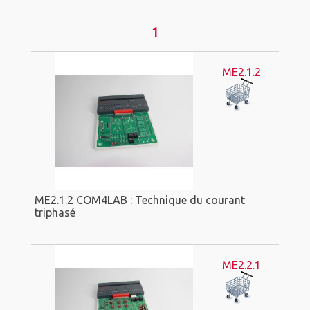
1
ME2.1.2
ME2.1.2 COM4LAB : Technique du courant
triphasé
ME2.2.1